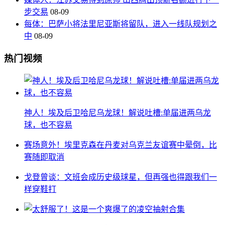
步交易
08-09
每体：巴萨小将法里尼亚斯将留队，进入一线队规划之
中
08-09
热门视频
神人！埃及后卫哈尼乌龙球！解说吐槽:单届进两乌龙
球，也不容易
赛场意外！埃里克森在丹麦对乌克兰友谊赛中晕倒，比
赛随即取消
戈登曾谈：文班会成历史级球星，但再强也得跟我们一
样穿鞋打