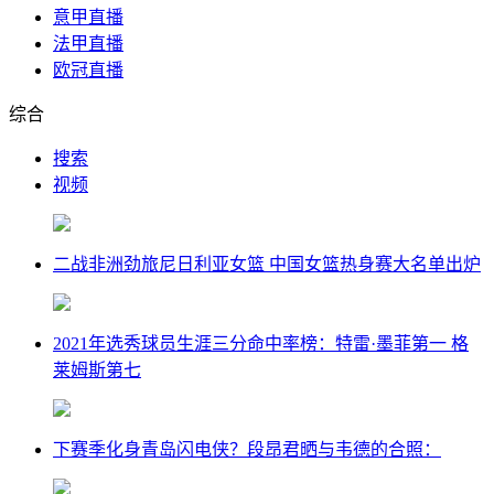
意甲直播
法甲直播
欧冠直播
综合
搜索
视频
二战非洲劲旅尼日利亚女篮 中国女篮热身赛大名单出炉
2021年选秀球员生涯三分命中率榜：特雷·墨菲第一 格
莱姆斯第七
下赛季化身青岛闪电侠？段昂君晒与韦德的合照：