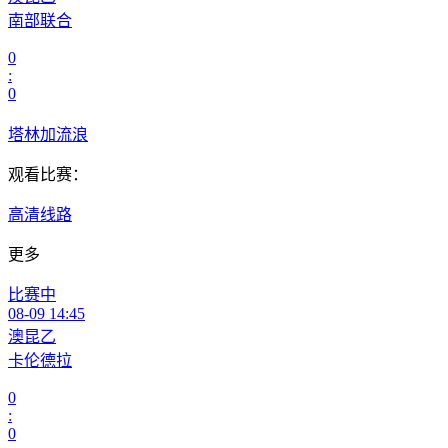
南部联合
0
:
0
塔林加流浪
观看比赛：
高清线路
更多
比赛中
08-09 14:45
澳昆乙
卡伦德拉
0
:
0