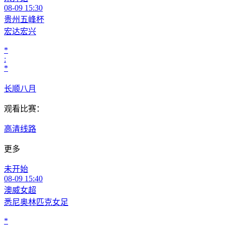
08-09 15:30
贵州五峰杯
宏达宏兴
*
:
*
长顺八月
观看比赛：
高清线路
更多
未开始
08-09 15:40
澳威女超
悉尼奥林匹克女足
*