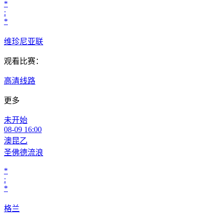
*
:
*
维珍尼亚联
观看比赛：
高清线路
更多
未开始
08-09 16:00
澳昆乙
圣佛德流浪
*
:
*
格兰