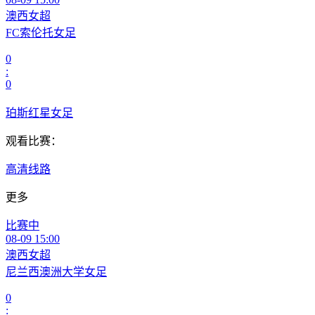
澳西女超
FC索伦托女足
0
:
0
珀斯红星女足
观看比赛：
高清线路
更多
比赛中
08-09 15:00
澳西女超
尼兰西澳洲大学女足
0
: