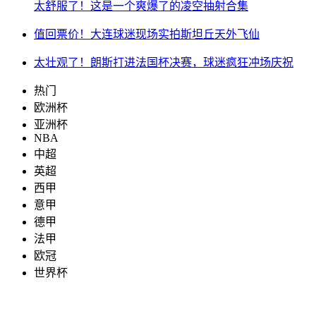
太舒服了！这是一个爽爆了的凌空抽射合集
值回票价！大连球迷现场实拍斯坦丘天外飞仙
太壮观了！朗斯打进法国杯决赛，球迷疯狂冲场庆祝
热门
欧洲杯
亚洲杯
NBA
中超
英超
西甲
意甲
德甲
法甲
欧冠
世界杯