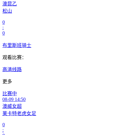
澳昆乙
松山
0
:
0
布里斯班骑士
观看比赛：
高清线路
更多
比赛中
08-09 14:50
澳威女超
莱卡特老虎女足
0
: