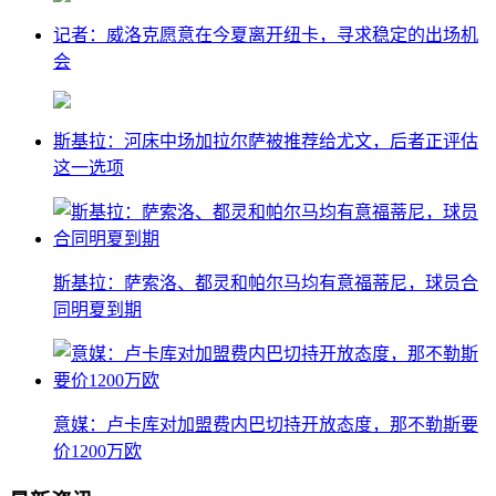
记者：威洛克愿意在今夏离开纽卡，寻求稳定的出场机
会
斯基拉：河床中场加拉尔萨被推荐给尤文，后者正评估
这一选项
斯基拉：萨索洛、都灵和帕尔马均有意福蒂尼，球员合
同明夏到期
意媒：卢卡库对加盟费内巴切持开放态度，那不勒斯要
价1200万欧