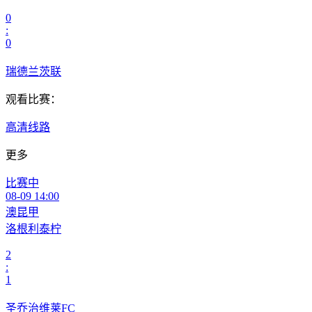
0
:
0
瑞德兰茨联
观看比赛：
高清线路
更多
比赛中
08-09 14:00
澳昆甲
洛根利泰柠
2
:
1
圣乔治维莱FC