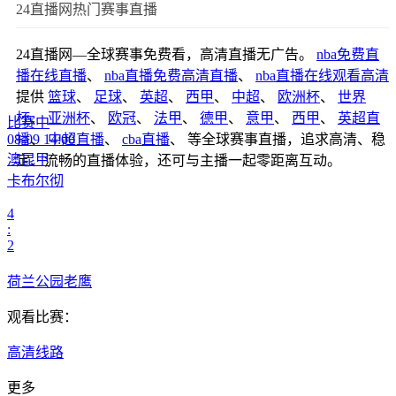
24直播网热门赛事直播
24直播网—全球赛事免费看，高清直播无广告。
nba免费直
播在线直播
、
nba直播免费高清直播
、
nba直播在线观看高清
提供
篮球
、
足球
、
英超
、
西甲
、
中超
、
欧洲杯
、
世界
杯
、
亚洲杯
、
欧冠
、
法甲
、
德甲
、
意甲
、
西甲
、
英超直
比赛中
08-09 14:00
播
、
中超直播
、
cba直播
、 等全球赛事直播，追求高清、稳
澳昆甲
定、流畅的直播体验，还可与主播一起零距离互动。
卡布尔彻
4
:
2
荷兰公园老鹰
观看比赛：
高清线路
更多