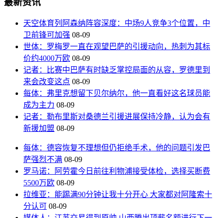
最新资讯
天空体育列阿森纳阵容深度：中场9人竞争3个位置，中
卫前锋可加强
08-09
世体：罗梅罗一直在观望巴萨的引援动向，热刺为其标
价约4000万欧
08-09
记者：比赛中巴萨有时缺乏掌控局面的从容，罗德里到
来会改变这点
08-09
每体：弗里克想留下贝尔纳尔，他一直看好这名球员能
成为主力
08-09
记者：勒布里斯对桑德兰引援进展保持冷静，认为会有
新援加盟
08-09
每体：德容恢复不理想但仍拒绝手术，他的问题引发巴
萨强烈不满
08-09
罗马诺：阿劳霍今日前往利物浦接受体检，选择买断费
5500万欧
08-09
拉维亚：能踢满90分钟让我十分开心 大家都对阿隆索十
分认可
08-09
媒体人：江苏交易得到原帅 山西腾出顶薪名额进行下一