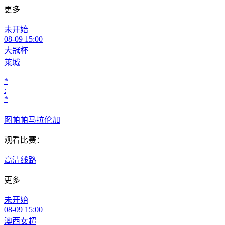
更多
未开始
08-09 15:00
大冠杯
莱城
*
:
*
图帕帕马拉伦加
观看比赛：
高清线路
更多
未开始
08-09 15:00
澳西女超