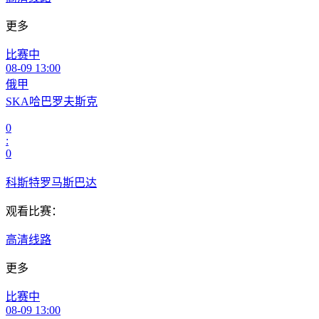
更多
比赛中
08-09 13:00
俄甲
SKA哈巴罗夫斯克
0
:
0
科斯特罗马斯巴达
观看比赛：
高清线路
更多
比赛中
08-09 13:00