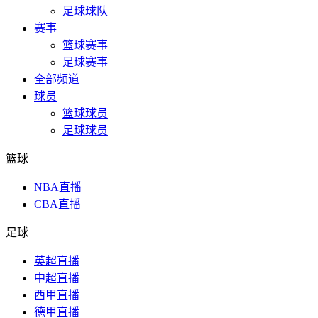
足球球队
赛事
篮球赛事
足球赛事
全部频道
球员
篮球球员
足球球员
篮球
NBA直播
CBA直播
足球
英超直播
中超直播
西甲直播
德甲直播