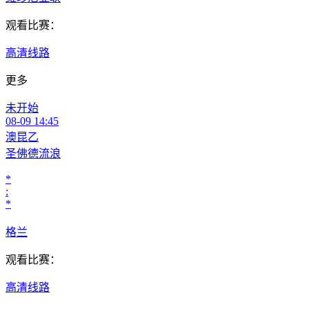
观看比赛：
高清线路
更多
未开始
08-09 14:45
澳昆乙
圣佛德流浪
*
:
*
格兰
观看比赛：
高清线路