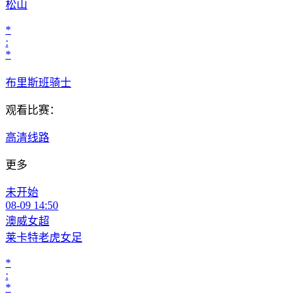
松山
*
:
*
布里斯班骑士
观看比赛：
高清线路
更多
未开始
08-09 14:50
澳威女超
莱卡特老虎女足
*
:
*