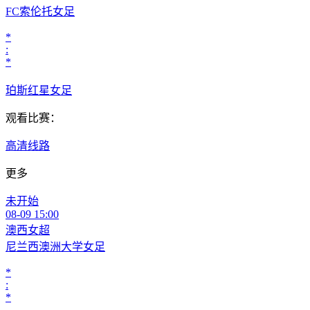
FC索伦托女足
*
:
*
珀斯红星女足
观看比赛：
高清线路
更多
未开始
08-09 15:00
澳西女超
尼兰西澳洲大学女足
*
:
*