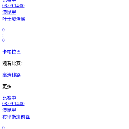
比赛中
08-09 14:00
澳昆甲
叶士域治城
0
:
0
卡帕拉巴
观看比赛：
高清线路
更多
比赛中
08-09 14:00
澳昆甲
布里斯班前锋
0