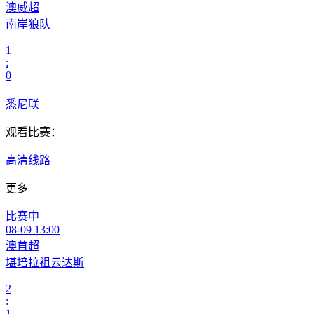
澳威超
南岸狼队
1
:
0
悉尼联
观看比赛：
高清线路
更多
比赛中
08-09 13:00
澳首超
堪培拉祖云达斯
2
:
1