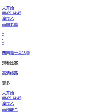
未开始
08-09 14:45
澳昆乙
南国老鹰
*
:
*
西南昆士兰达雷
观看比赛：
高清线路
更多
未开始
08-09 14:45
澳昆乙
南部联合