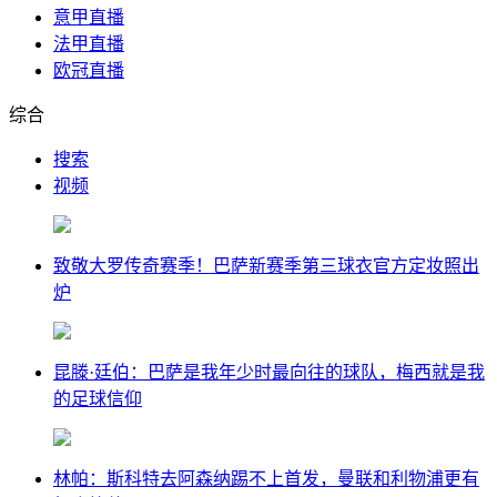
意甲直播
法甲直播
欧冠直播
综合
搜索
视频
致敬大罗传奇赛季！巴萨新赛季第三球衣官方定妆照出
炉
昆滕·廷伯：巴萨是我年少时最向往的球队，梅西就是我
的足球信仰
林帕：斯科特去阿森纳踢不上首发，曼联和利物浦更有