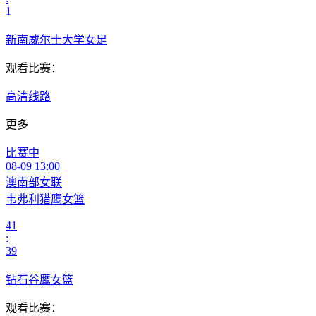
1
新南威尔士大学女足
观看比赛：
高清线路
更多
比赛中
08-09 13:00
澳南部女联
韦弗利猎鹰女篮
41
:
39
钻石谷鹰女篮
观看比赛：