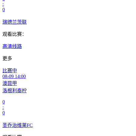
:
0
瑞德兰茨联
观看比赛：
高清线路
更多
比赛中
08-09 14:00
澳昆甲
洛根利泰柠
0
:
0
圣乔治维莱FC