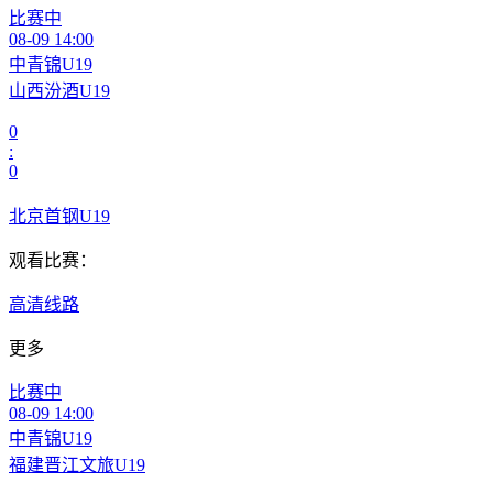
比赛中
08-09 14:00
中青锦U19
山西汾酒U19
0
:
0
北京首钢U19
观看比赛：
高清线路
更多
比赛中
08-09 14:00
中青锦U19
福建晋江文旅U19