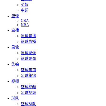
英超
中超
篮球
CBA
NBA
直播
足球直播
篮球直播
录像
足球录像
篮球录像
集锦
篮球集锦
足球集锦
视频
篮球视频
足球视频
球队
篮球球队