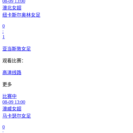
08-09 13:00
澳北女超
纽卡斯尔奥林女足
0
:
1
亚当斯敦女足
观看比赛：
高清线路
更多
比赛中
08-09 13:00
澳威女超
马卡瑟尔女足
0
: