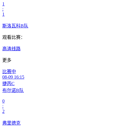
1
:
1
斯洛瓦科B队
观看比赛：
高清线路
更多
比赛中
08-09 16:15
捷丙C
布尔诺B队
0
:
2
弗里德克