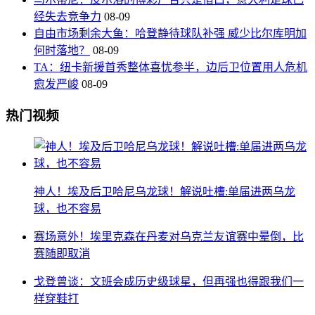
经失去竞争力
08-09
自由市场剩余大鱼：哈登静待球队补强 威少比尔库明加
何时落地？
08-09
TA：纽卡新援首秀整体喜忧参半，边后卫位置用人危机
愈发严峻
08-09
热门视频
神人！埃及后卫哈尼乌龙球！解说吐槽:单届进两乌龙
球，也不容易
赛场意外！埃里克森在丹麦对乌克兰友谊赛中晕倒，比
赛随即取消
戈登曾谈：文班会成历史级球星，但再强也得跟我们一
样穿鞋打