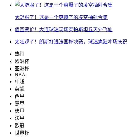
太舒服了！这是一个爽爆了的凌空抽射合集
值回票价！大连球迷现场实拍斯坦丘天外飞仙
太壮观了！朗斯打进法国杯决赛，球迷疯狂冲场庆祝
热门
欧洲杯
亚洲杯
NBA
中超
英超
西甲
意甲
德甲
法甲
欧冠
世界杯