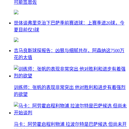
可能签恩佐
世体谈弗里克治下巴萨季前赛进球：上赛季进20球，今
夏目前仅3球
吉马良斯球探报告：凶狠与细腻共存，阿森纳这7500万
花的太值
训练师：张帆的表现非常突出 他对胜利和进步有着强烈
的欲望
马卡：阿劳霍启程利物浦 拉波尔特是巴萨候选 但尚未开