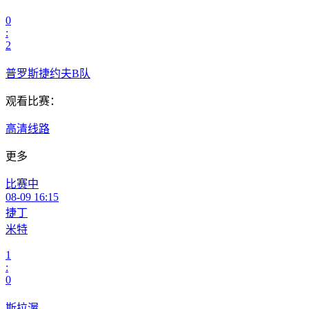
0
:
2
普罗斯捷约夫B队
观看比赛：
高清线路
更多
比赛中
08-09 16:15
捷丁
米特
1
:
0
斯拉渥