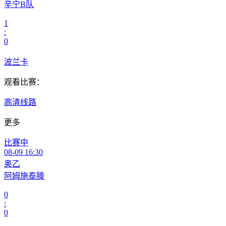
辛宁B队
1
:
0
波兰卡
观看比赛：
高清线路
更多
比赛中
08-09 16:30
奥乙
阿姆施泰滕
0
:
0