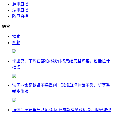
意甲直播
法甲直播
欧冠直播
综合
搜索
视频
卡里克：下周在都柏林我们将集结完整阵容，包括拉什
福德
法国业余足球遭干旱重创：球场草坪枯黄干裂，新赛季
举步维艰
每体：罗德里离队尼科·冈萨雷斯有望获机会，但曼城也