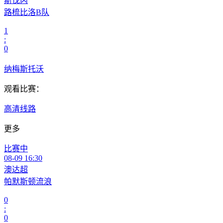
斯伐丙
路梳比洛B队
1
:
0
纳梅斯托沃
观看比赛：
高清线路
更多
比赛中
08-09 16:30
澳达超
帕默斯顿流浪
0
:
0