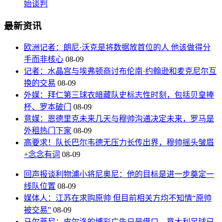
始谈判
最新资讯
欧洲记者：朗尼·沃克是将数据放首位的人 他该做得分
手而非核心
08-09
记者：水晶宫与埃弗顿商讨布伦南·约翰逊和麦克尼尔互
换的交易
08-09
外媒：拜仁第三球衣暗藏队史标志性时刻，包括贝皇捧
杯、罗本破门
08-09
意媒：恩德里克未来几天与穆帅沟通决定未来，罗马是
外租热门下家
08-09
高要求！队长巴尔韦德无压力长传出界，穆帅摇头皱眉
+念念有词
08-09
回声报谈利物浦小将尼奥尼：他的目标是进一步奠定一
线队位置
08-09
媒体人：江苏在求购原帅 但目前相关方均不知情“原帅
被交易”
08-09
马尔蒂尼：皮尔洛的博彩广告只是借口，意大利足球已