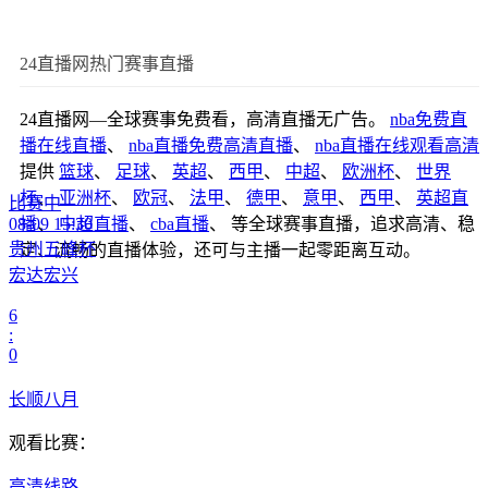
24直播网热门赛事直播
24直播网—全球赛事免费看，高清直播无广告。
nba免费直
播在线直播
、
nba直播免费高清直播
、
nba直播在线观看高清
提供
篮球
、
足球
、
英超
、
西甲
、
中超
、
欧洲杯
、
世界
杯
、
亚洲杯
、
欧冠
、
法甲
、
德甲
、
意甲
、
西甲
、
英超直
比赛中
08-09 15:30
播
、
中超直播
、
cba直播
、 等全球赛事直播，追求高清、稳
贵州五峰杯
定、流畅的直播体验，还可与主播一起零距离互动。
宏达宏兴
6
:
0
长顺八月
观看比赛：
高清线路