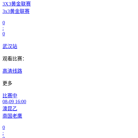
3X3黄金联赛
3x3黄金联赛
0
:
0
武汉站
观看比赛：
高清线路
更多
比赛中
08-09 16:00
澳昆乙
南国老鹰
0
: